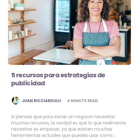
5 recursos para estrategias de
publicidad
POSTED
JUAN RICCIARDULLI
4
MINUTE READ
BY
Si piensas que para iniciar un negocio necesitas
muchos recursos, la verdad es que lo que realmente
necesitas es empezar, ya que existen muchas
herramientas actuales que puedes usar como…