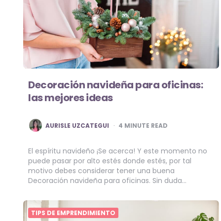
Decoración navideña para oficinas:
las mejores ideas
POSTED
AURISLE UZCATEGUI
4
MINUTE READ
BY
El espíritu navideño ¡Se acerca! Y este momento no
puede pasar por alto estés donde estés, por tal
motivo debes considerar tener una buena
Decoración navideña para oficinas. Sin duda…
TIPS DE EMPRENDIMIENTO