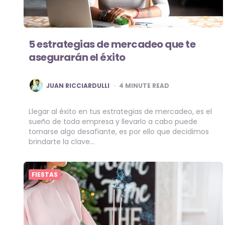
5 estrategias de mercadeo que te
asegurarán el éxito
POSTED
JUAN RICCIARDULLI
4
MINUTE READ
BY
Llegar al éxito en tus estrategias de mercadeo, es el
sueño de toda empresa y llevarlo a cabo puede
tornarse algo desafiante, es por ello que decidimos
brindarte la clave…
FIESTAS