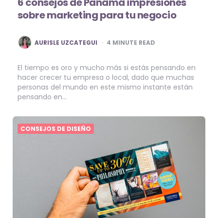
6 consejos de Panamá impresiones
sobre marketing para tu negocio
POSTED
AURISLE UZCATEGUI
4
MINUTE READ
BY
El tiempo es oro y mucho más si estás pensando en
hacer crecer tu empresa o local, dado que muchas
personas del mundo en este mismo instante están
pensando en…
CONSEJOS DE DISEÑO