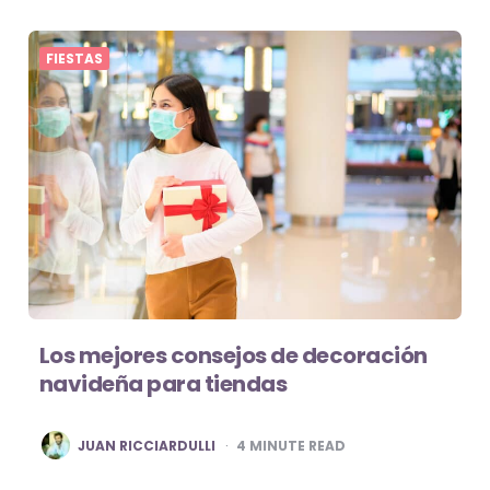
FIESTAS
Los mejores consejos de decoración
navideña para tiendas
POSTED
JUAN RICCIARDULLI
4
MINUTE READ
BY