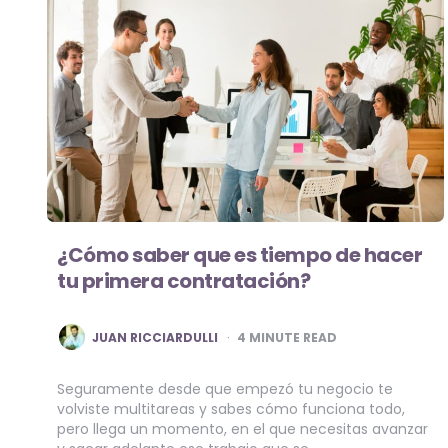
¿Cómo saber que es tiempo de hacer
tu primera contratación?
POSTED
JUAN RICCIARDULLI
4
MINUTE READ
BY
Seguramente desde que empezó tu negocio te
volviste multitareas y sabes cómo funciona todo,
pero llega un momento, en el que necesitas avanzar