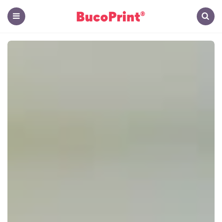
The
Hub
Menu
Search
-
El
Blog
de
BucoPrint
Panamá