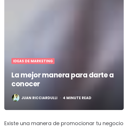
IDEAS DE MARKETING
La mejor manera para darte a
conocer
POSTED
JUAN RICCIARDULLI
4
MINUTE READ
BY
Existe una manera de promocionar tu negocio