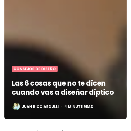
CONSEJOS DE DISEÑO
Las 6 cosas que no te dicen
cuando vas a diseñar díptico
POSTED
JUAN RICCIARDULLI
4
MINUTE READ
BY