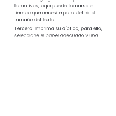
llamativos, aquí puede tomarse el
tiempo que necesite para definir el
tamaño del texto.
Tercero: Imprima su díptico, para ello,
seleccione el papel adecuado y una
imprenta de calidad. Recuerde que con
nosotros puede cotizar al instante sus
dípticos, al mejor precio de toda
Panamá y con calidad garantizada.
Folletos dípticos para tu publicidad impresa
COTIZAR DÍPTICO AL INSTANTE