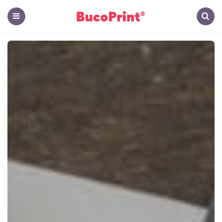
The
Hub
Menu
Search
-
El
Blog
de
BucoPrint
Panamá