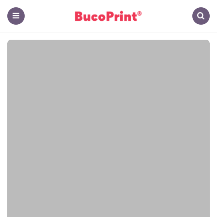
The
Hub
Menu
Search
-
El
Blog
de
BucoPrint
Panamá