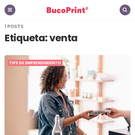
The
Hub
Menu
Search
1 POSTS
-
Etiqueta:
venta
El
Blog
TIPS DE EMPRENDIMIENTO
de
BucoPrint
Panamá