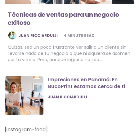
Técnicas de ventas para un negocio
exitoso
POSTED
JUAN RICCIARDULLI
4
MINUTE READ
BY
Quizás, sea un poco frustrante ver salir a un cliente sin
llevarse nada de tu negocio o que ni siquiera se asomen
por tu vitrina. Pero, aunque lograrlo no sea…
Impresiones en Panamá: En
BucoPrint estamos cerca de ti
POSTED
JUAN RICCIARDULLI
[instagram-feed]