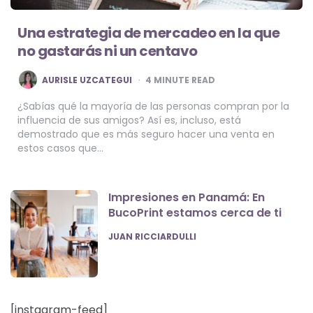
Una estrategia de mercadeo en la que
no gastarás ni un centavo
POSTED
AURISLE UZCATEGUI
4
MINUTE READ
BY
¿Sabías qué la mayoría de las personas compran por la
influencia de sus amigos? Así es, incluso, está
demostrado que es más seguro hacer una venta en
estos casos que…
Impresiones en Panamá: En
BucoPrint estamos cerca de ti
POSTED
JUAN RICCIARDULLI
[instagram-feed]