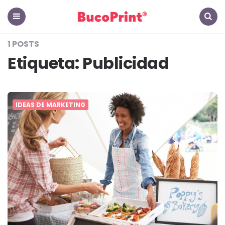
The
Hub
Menu
Search
1 POSTS
-
Etiqueta:
Publicidad
El
Blog
IDEAS DE MARKETING
de
BucoPrint
Panamá