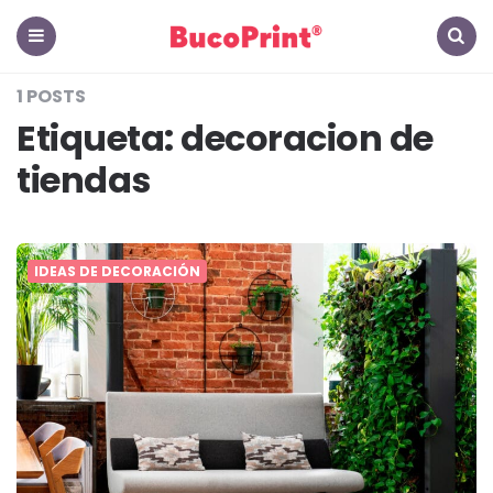
The
Hub
Menu
Search
1 POSTS
-
Etiqueta:
decoracion de
El
tiendas
Blog
de
IDEAS DE DECORACIÓN
BucoPrint
Panamá