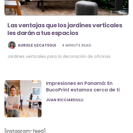
Las ventajas que los jardines verticales
les darán a tus espacios
POSTED
AURISLE UZCATEGUI
4
MINUTE READ
BY
Jardines verticales para la decoración de oficinas
Impresiones en Panamá: En
BucoPrint estamos cerca de ti
POSTED
JUAN RICCIARDULLI
[instagram-feed]